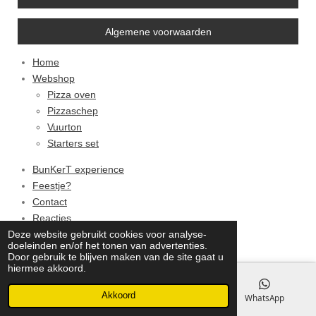
b
s
a
o
A
g
Algemene voorwaarden
o
p
r
k
p
a
m
Home
Webshop
Pizza oven
Pizzaschep
Vuurton
Starters set
BunKerT experience
Feestje?
Contact
Reacties
Deze website gebruikt cookies voor analyse-
© 2021 - 2022 Bunkert kvk:87587637
doeleinden en/of het tonen van advertenties.
Door gebruik te blijven maken van de site gaat u
hiermee akkoord.
Akkoord
E-mailadres
Telefoonnummer
WhatsApp