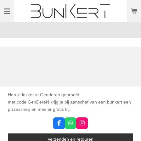
Ga
direct
naar
de
hoofdinhoud
Heb je lekker in Genderen geproefd!
met code GenDereN krijg je bij aanschaf van een bunkert een
pizzaschep en mes er gratis bij.
F
W
I
a
h
n
c
a
s
Verzenden en retouren
e
t
t